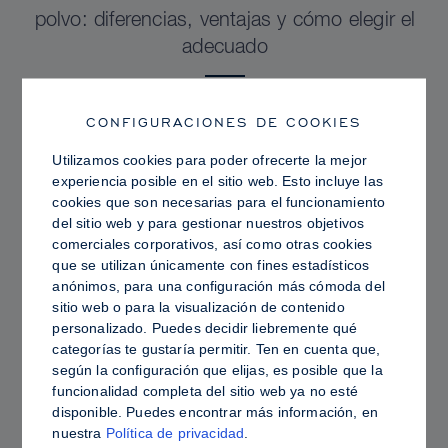
polvo: diferencias, ventajas y cómo elegir el
adecuado
CONFIGURACIONES DE COOKIES
Utilizamos cookies para poder ofrecerte la mejor
experiencia posible en el sitio web. Esto incluye las
cookies que son necesarias para el funcionamiento
del sitio web y para gestionar nuestros objetivos
comerciales corporativos, así como otras cookies
que se utilizan únicamente con fines estadísticos
anónimos, para una configuración más cómoda del
sitio web o para la visualización de contenido
personalizado. Puedes decidir liebremente qué
categorías te gustaría permitir. Ten en cuenta que,
PRO TIPS
según la configuración que elijas, es posible que la
funcionalidad completa del sitio web ya no esté
Piel grasa frente a piel hidratada: cómo fijar
disponible. Puedes encontrar más información, en
Sculpt & Glow para lograr un acabado
nuestra
Política de privacidad
.