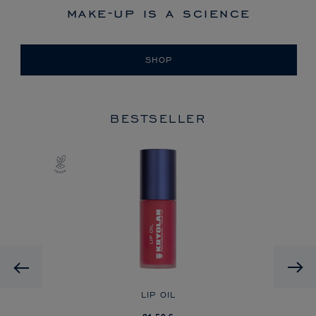
make-up is a science
SHOP
BESTSELLER
HD
Previous
A
LIP OIL