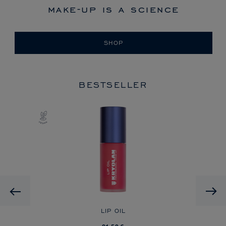
make-up is a science
SHOP
BESTSELLER
HD
Previous
A
LIP OIL