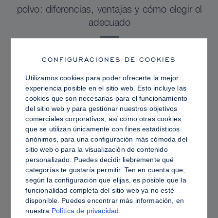
polvo: diferencias, ventajas y cómo elegir el
adecuado
CONFIGURACIONES DE COOKIES
Utilizamos cookies para poder ofrecerte la mejor
experiencia posible en el sitio web. Esto incluye las
cookies que son necesarias para el funcionamiento
del sitio web y para gestionar nuestros objetivos
comerciales corporativos, así como otras cookies
que se utilizan únicamente con fines estadísticos
anónimos, para una configuración más cómoda del
sitio web o para la visualización de contenido
personalizado. Puedes decidir liebremente qué
categorías te gustaría permitir. Ten en cuenta que,
PRO TIPS
según la configuración que elijas, es posible que la
funcionalidad completa del sitio web ya no esté
Piel grasa frente a piel hidratada: cómo fijar
disponible. Puedes encontrar más información, en
Sculpt & Glow para lograr un acabado
nuestra
Política de privacidad
.