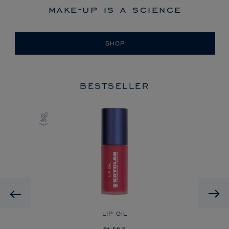
make-up is a science
SHOP
BESTSELLER
HD
Previous
O
LIP OIL