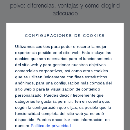
polvo: diferencias, ventajas y cómo elegir el
adecuado
CONFIGURACIONES DE COOKIES
Utilizamos cookies para poder ofrecerte la mejor
experiencia posible en el sitio web. Esto incluye las
cookies que son necesarias para el funcionamiento
del sitio web y para gestionar nuestros objetivos
comerciales corporativos, así como otras cookies
que se utilizan únicamente con fines estadísticos
anónimos, para una configuración más cómoda del
sitio web o para la visualización de contenido
personalizado. Puedes decidir liebremente qué
categorías te gustaría permitir. Ten en cuenta que,
PRO TIPS
según la configuración que elijas, es posible que la
funcionalidad completa del sitio web ya no esté
Piel grasa frente a piel hidratada: cómo fijar
disponible. Puedes encontrar más información, en
Sculpt & Glow para lograr un acabado
nuestra
Política de privacidad
.