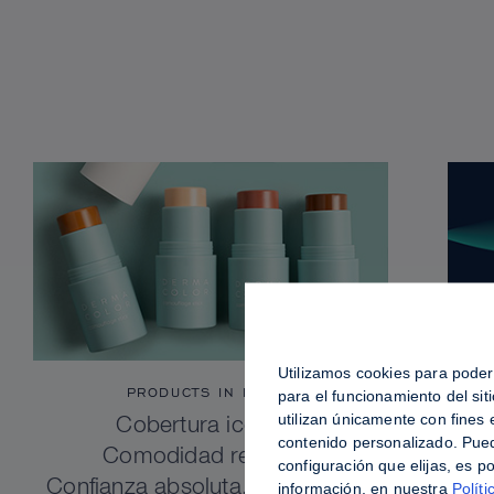
Utilizamos cookies para poder 
PRODUCTS IN FOCUS
para el funcionamiento del si
utilizan únicamente con fines
Cobertura icónica.
contenido personalizado. Pued
Comodidad refinada.
configuración que elijas, es p
Confianza absoluta. Dermacolor
información, en nuestra
Políti