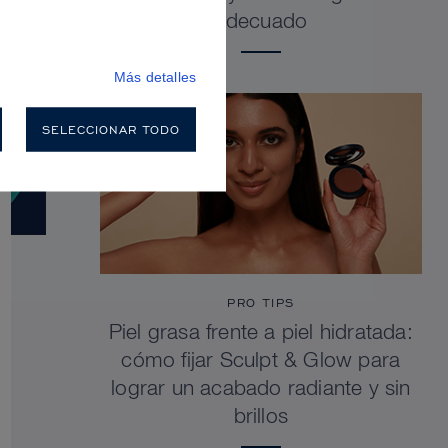
adecuado
Más detalles
SELECCIONAR TODO
PRO TIPS
Piel grasa frente a piel hidratada:
cómo fijar Sculpt & Glow para
lograr un acabado radiante y sin
brillos