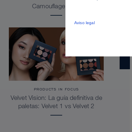
Camouflage Stick
Aviso legal
PRODUCTS IN FOCUS
Velvet Vision: La guía definitiva de
paletas: Velvet 1 vs Velvet 2