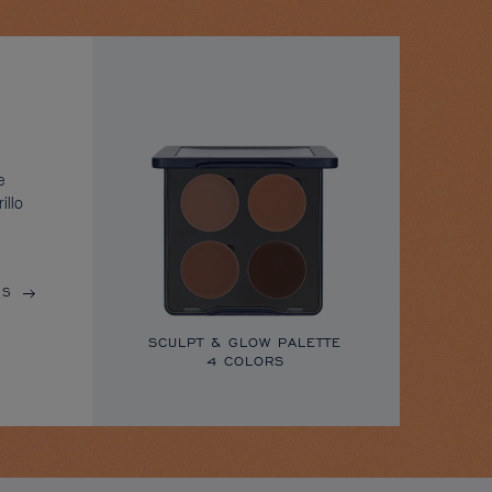
e
illo
ÁS
SCULPT & GLOW PALETTE
4 COLORS