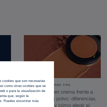
las cookies que son necesarias
PRO TIPS
 así como otras cookies que se
eb o para la visualización de
Contorno en crema frente a
uenta que, según la
contorno en polvo: diferencias,
ble. Puedes encontrar más
ventajas y cómo elegir el