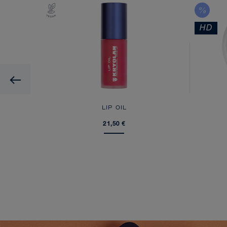
HD
Previous
E
LIP OIL
21,50 €