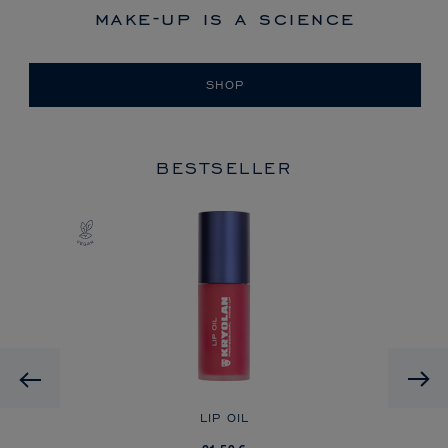
make-up is a science
SHOP
BESTSELLER
HD
Previous
O
LIP OIL