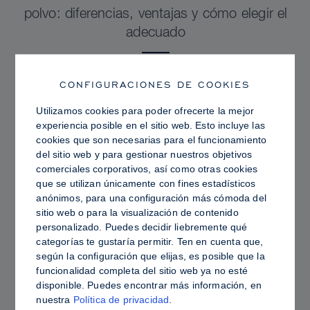
polvo: diferencias, ventajas y cómo elegir el
adecuado
CONFIGURACIONES DE COOKIES
Utilizamos cookies para poder ofrecerte la mejor
experiencia posible en el sitio web. Esto incluye las
cookies que son necesarias para el funcionamiento
del sitio web y para gestionar nuestros objetivos
comerciales corporativos, así como otras cookies
que se utilizan únicamente con fines estadísticos
anónimos, para una configuración más cómoda del
sitio web o para la visualización de contenido
personalizado. Puedes decidir liebremente qué
categorías te gustaría permitir. Ten en cuenta que,
PRO TIPS
según la configuración que elijas, es posible que la
funcionalidad completa del sitio web ya no esté
Piel grasa frente a piel hidratada: cómo fijar
disponible. Puedes encontrar más información, en
Sculpt & Glow para lograr un acabado
nuestra
Política de privacidad
.