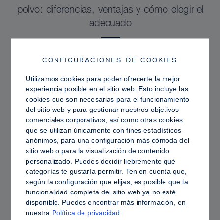
polvo: diferencias, ventajas y cómo elegir el
adecuado
CONFIGURACIONES DE COOKIES
Utilizamos cookies para poder ofrecerte la mejor
experiencia posible en el sitio web. Esto incluye las
cookies que son necesarias para el funcionamiento
del sitio web y para gestionar nuestros objetivos
comerciales corporativos, así como otras cookies
que se utilizan únicamente con fines estadísticos
anónimos, para una configuración más cómoda del
sitio web o para la visualización de contenido
personalizado. Puedes decidir liebremente qué
categorías te gustaría permitir. Ten en cuenta que,
PRO TIPS
según la configuración que elijas, es posible que la
funcionalidad completa del sitio web ya no esté
Piel grasa frente a piel hidratada: cómo fijar
disponible. Puedes encontrar más información, en
Sculpt & Glow para lograr un acabado
nuestra
Política de privacidad
.