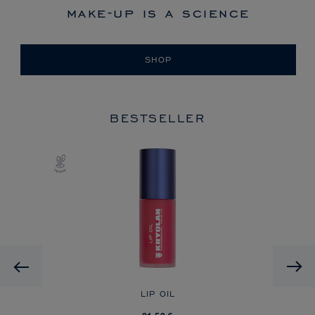
make-up is a science
SHOP
BESTSELLER
HD
Previous
A
LIP OIL