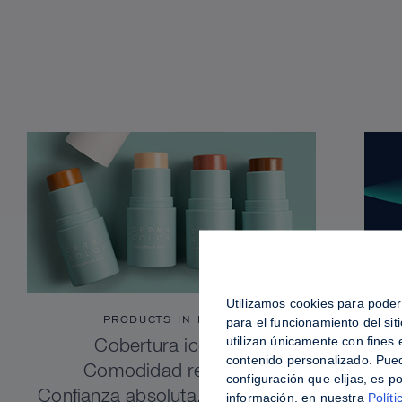
Utilizamos cookies para poder 
PRODUCTS IN FOCUS
para el funcionamiento del si
utilizan únicamente con fines
Cobertura icónica.
contenido personalizado. Pued
Comodidad refinada.
configuración que elijas, es p
Confianza absoluta. Dermacolor
información, en nuestra
Políti