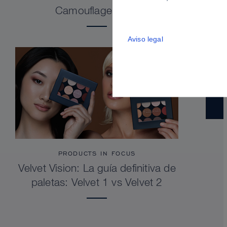
Camouflage Stick
Aviso legal
PRODUCTS IN FOCUS
Velvet Vision: La guía definitiva de
paletas: Velvet 1 vs Velvet 2