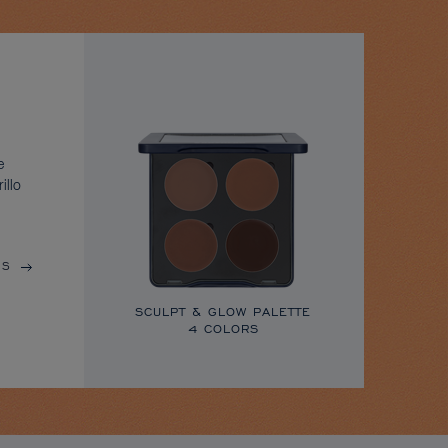
e
illo
ÁS
SCULPT & GLOW PALETTE
4 COLORS