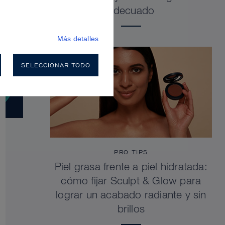
adecuado
Más detalles
SELECCIONAR TODO
PRO TIPS
Piel grasa frente a piel hidratada:
cómo fijar Sculpt & Glow para
lograr un acabado radiante y sin
brillos