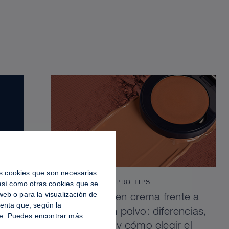
las cookies que son necesarias
PRO TIPS
 así como otras cookies que se
eb o para la visualización de
Contorno en crema frente a
uenta que, según la
contorno en polvo: diferencias,
ble. Puedes encontrar más
ventajas y cómo elegir el