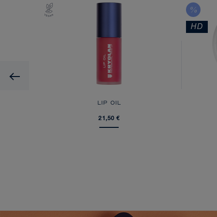
HD
Previous
E
LIP OIL
21,50 €