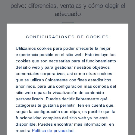
polvo: diferencias, ventajas y cómo elegir el
adecuado
CONFIGURACIONES DE COOKIES
Utilizamos cookies para poder ofrecerte la mejor
experiencia posible en el sitio web. Esto incluye las
cookies que son necesarias para el funcionamiento
del sitio web y para gestionar nuestros objetivos
comerciales corporativos, así como otras cookies
que se utilizan únicamente con fines estadísticos
anónimos, para una configuración más cómoda del
sitio web o para la visualización de contenido
personalizado. Puedes decidir liebremente qué
categorías te gustaría permitir. Ten en cuenta que,
PRO TIPS
según la configuración que elijas, es posible que la
funcionalidad completa del sitio web ya no esté
Piel grasa frente a piel hidratada: cómo fijar
disponible. Puedes encontrar más información, en
Sculpt & Glow para lograr un acabado
nuestra
Política de privacidad
.