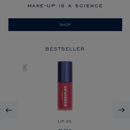
make-up is a science
SHOP
BESTSELLER
HD
Previous
A
LIP OIL