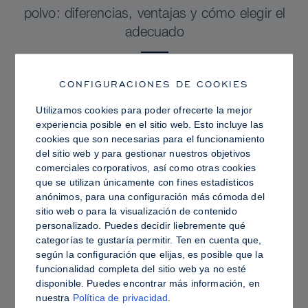
polvo: diferencias, ventajas y cómo elegir el
adecuado
CONFIGURACIONES DE COOKIES
Utilizamos cookies para poder ofrecerte la mejor
experiencia posible en el sitio web. Esto incluye las
cookies que son necesarias para el funcionamiento
del sitio web y para gestionar nuestros objetivos
comerciales corporativos, así como otras cookies
que se utilizan únicamente con fines estadísticos
anónimos, para una configuración más cómoda del
sitio web o para la visualización de contenido
personalizado. Puedes decidir liebremente qué
categorías te gustaría permitir. Ten en cuenta que,
PRO TIPS
según la configuración que elijas, es posible que la
funcionalidad completa del sitio web ya no esté
Piel grasa frente a piel hidratada: cómo fijar
disponible. Puedes encontrar más información, en
Sculpt & Glow para lograr un acabado
nuestra
Política de privacidad
.