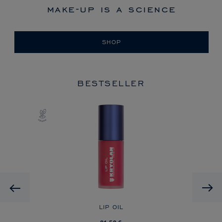
make-up is a science
SHOP
BESTSELLER
HD
Previous
A
LIP OIL