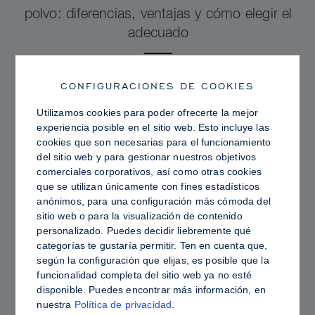
polvo: diferencias, ventajas y cómo elegir el
adecuado
CONFIGURACIONES DE COOKIES
Utilizamos cookies para poder ofrecerte la mejor
experiencia posible en el sitio web. Esto incluye las
cookies que son necesarias para el funcionamiento
del sitio web y para gestionar nuestros objetivos
comerciales corporativos, así como otras cookies
que se utilizan únicamente con fines estadísticos
anónimos, para una configuración más cómoda del
sitio web o para la visualización de contenido
personalizado. Puedes decidir liebremente qué
categorías te gustaría permitir. Ten en cuenta que,
PRO TIPS
según la configuración que elijas, es posible que la
funcionalidad completa del sitio web ya no esté
Piel grasa frente a piel hidratada: cómo fijar
disponible. Puedes encontrar más información, en
Sculpt & Glow para lograr un acabado
nuestra
Política de privacidad
.