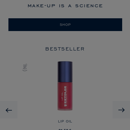
make-up is a science
SHOP
BESTSELLER
HD
Previous
O
LIP OIL