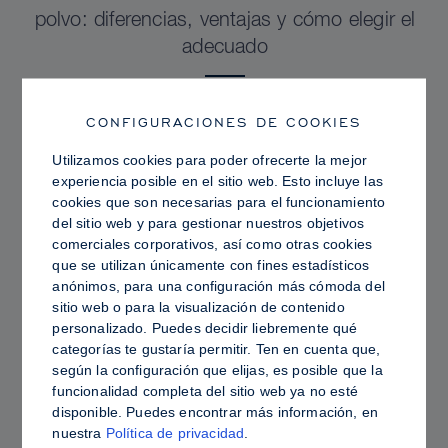
polvo: diferencias, ventajas y cómo elegir el
adecuado
CONFIGURACIONES DE COOKIES
Utilizamos cookies para poder ofrecerte la mejor
experiencia posible en el sitio web. Esto incluye las
cookies que son necesarias para el funcionamiento
del sitio web y para gestionar nuestros objetivos
comerciales corporativos, así como otras cookies
que se utilizan únicamente con fines estadísticos
anónimos, para una configuración más cómoda del
sitio web o para la visualización de contenido
personalizado. Puedes decidir liebremente qué
categorías te gustaría permitir. Ten en cuenta que,
PRO TIPS
según la configuración que elijas, es posible que la
funcionalidad completa del sitio web ya no esté
Piel grasa frente a piel hidratada: cómo fijar
disponible. Puedes encontrar más información, en
Sculpt & Glow para lograr un acabado
nuestra
Política de privacidad
.