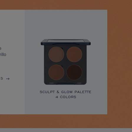
e
illo
ÁS
SCULPT & GLOW PALETTE
4 COLORS