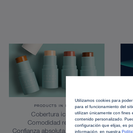
Utilizamos cookies para poder 
PRODUCTS IN FOCUS
para el funcionamiento del si
utilizan únicamente con fines
Cobertura icónica.
contenido personalizado. Pued
Comodidad refinada.
configuración que elijas, es p
Confianza absoluta. Dermacolor
información, en nuestra
Políti