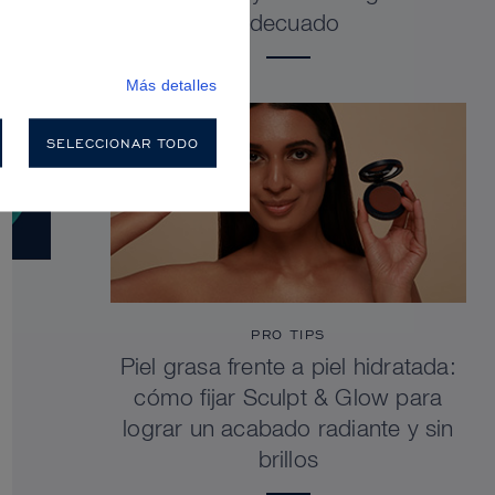
adecuado
Más detalles
SELECCIONAR TODO
PRO TIPS
Piel grasa frente a piel hidratada:
cómo fijar Sculpt & Glow para
lograr un acabado radiante y sin
brillos