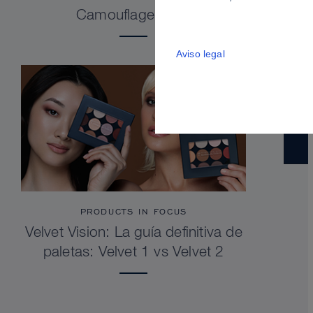
Camouflage Stick
Aviso legal
PRODUCTS IN FOCUS
Velvet Vision: La guía definitiva de
paletas: Velvet 1 vs Velvet 2