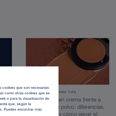
las cookies que son necesarias
PRO TIPS
 así como otras cookies que se
eb o para la visualización de
Contorno en crema frente a
uenta que, según la
contorno en polvo: diferencias,
ble. Puedes encontrar más
ventajas y cómo elegir el