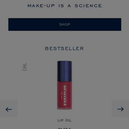
make-up is a science
SHOP
BESTSELLER
HD
Previous
A
LIP OIL