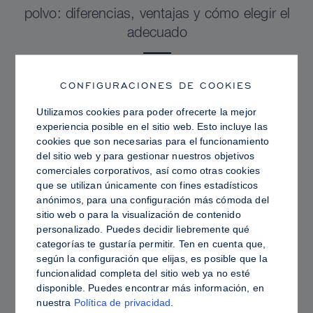
polvo: diferencias, ventajas y cómo elegir el
adecuado
CONFIGURACIONES DE COOKIES
Utilizamos cookies para poder ofrecerte la mejor
experiencia posible en el sitio web. Esto incluye las
cookies que son necesarias para el funcionamiento
del sitio web y para gestionar nuestros objetivos
comerciales corporativos, así como otras cookies
que se utilizan únicamente con fines estadísticos
anónimos, para una configuración más cómoda del
sitio web o para la visualización de contenido
personalizado. Puedes decidir liebremente qué
categorías te gustaría permitir. Ten en cuenta que,
PRO TIPS
según la configuración que elijas, es posible que la
funcionalidad completa del sitio web ya no esté
Piel grasa frente a piel hidratada: cómo fijar
disponible. Puedes encontrar más información, en
Sculpt & Glow para lograr un acabado
nuestra
Política de privacidad
.